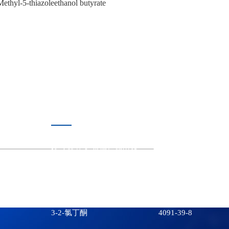
-Methyl-5-thiazoleethanol butyrate
热门产品
N-乙酰基-L-半胱氨酸甲酯
7652-46-2
3,6-二氧杂-1,8-辛烷二硫醇
14970-87-7
异戊烯醛
107-86-8
3-2-氯丁酮
4091-39-8