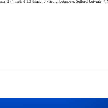
rate; 2-(4-methyl-1,3-thiazol-5-yl)ethyl butanoate; Sulfurol butyrate; 4